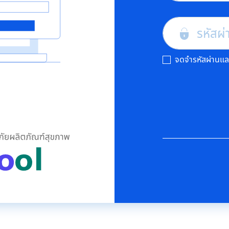
รหัสผ่
จดจำรหัสผ่านและช